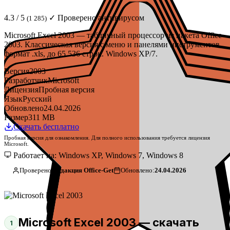
4.3 / 5
✓ Проверено антивирусом
(1 285)
Microsoft Excel 2003 — табличный процессор из пакета Office
2003. Классическая версия с меню и панелями инструментов,
формат .xls, до 65 536 строк. Windows XP/7.
Версия
2003
Разработчик
Microsoft
Лицензия
Пробная версия
Язык
Русский
Обновлено
24.04.2026
Размер
311 MB
Скачать бесплатно
Пробная версия для ознакомления. Для полного использования требуется лицензия
Microsoft.
Работает на: Windows XP, Windows 7, Windows 8
Проверено:
Редакция Office-Get
Обновлено:
24.04.2026
Microsoft Excel 2003 — скачать
1