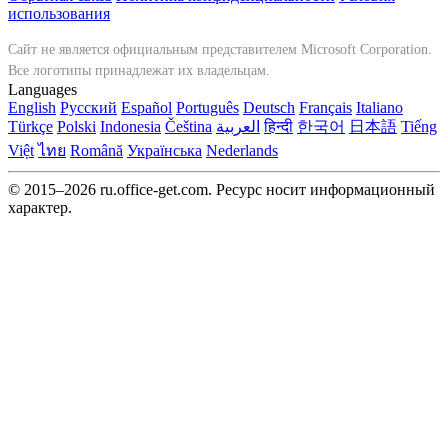
использования
Сайт не является официальным представителем Microsoft Corporation.
Все логотипы принадлежат их владельцам.
Languages
English
Русский
Español
Português
Deutsch
Français
Italiano
Türkçe
Polski
Indonesia
Čeština
العربية
हिन्दी
한국어
日本語
Tiếng
Việt
ไทย
Română
Українська
Nederlands
© 2015–2026 ru.office-get.com. Ресурс носит информационный
характер.