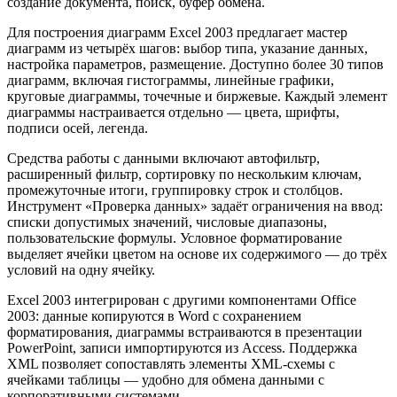
создание документа, поиск, буфер обмена.
Для построения диаграмм Excel 2003 предлагает мастер
диаграмм из четырёх шагов: выбор типа, указание данных,
настройка параметров, размещение. Доступно более 30 типов
диаграмм, включая гистограммы, линейные графики,
круговые диаграммы, точечные и биржевые. Каждый элемент
диаграммы настраивается отдельно — цвета, шрифты,
подписи осей, легенда.
Средства работы с данными включают автофильтр,
расширенный фильтр, сортировку по нескольким ключам,
промежуточные итоги, группировку строк и столбцов.
Инструмент «Проверка данных» задаёт ограничения на ввод:
списки допустимых значений, числовые диапазоны,
пользовательские формулы. Условное форматирование
выделяет ячейки цветом на основе их содержимого — до трёх
условий на одну ячейку.
Excel 2003 интегрирован с другими компонентами Office
2003: данные копируются в Word с сохранением
форматирования, диаграммы встраиваются в презентации
PowerPoint, записи импортируются из Access. Поддержка
XML позволяет сопоставлять элементы XML-схемы с
ячейками таблицы — удобно для обмена данными с
корпоративными системами.